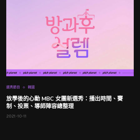
選秀節目
韓國
放學後的心動 MBC 女團新選秀：播出時間、賽
制、投票、導師陣容總整理
2021-10-11