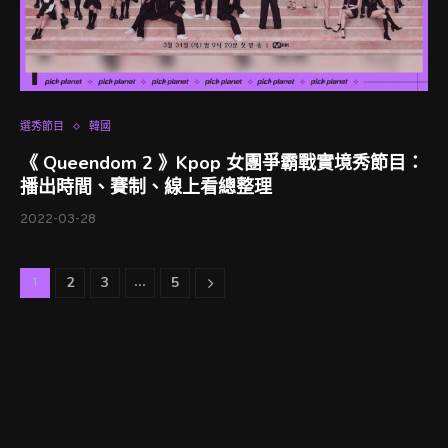
選秀節目
韓國
《 Queendom 2 》Kpop 女團爭霸戰實境秀節目：
播出時間、賽制、線上看總整理
2022-03-28
2
3
5
1
...