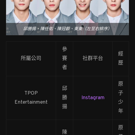
邱勝揚、陳任佑、陳冠叡、東東（左至右排序）
參
經
所屬公司
賽
社群平台
歷
者
原
邱
TPOP
子
勝
Instagram
Entertainment
少
揚
年
原
陳