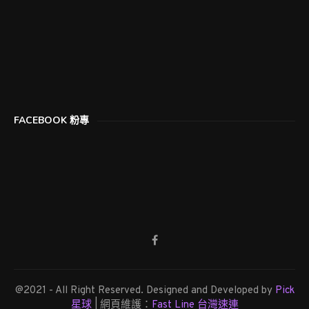
FACEBOOK 粉專
@2021 - All Right Reserved. Designed and Developed by
Pick
星球
| 網頁維護：
Fast Line 台灣速連