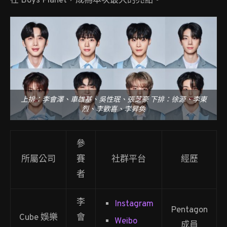
在 Boys Planet，成為本次最大的亮點。
上排：李會澤、車雄基、吳性珉、張芝豪 下排：徐源、李東
烈、李歡喜、李昇奐
參
所屬公司
賽
社群平台
經歷
者
李
Instagram
Pentagon
Cube 娛樂
會
Weibo
成員