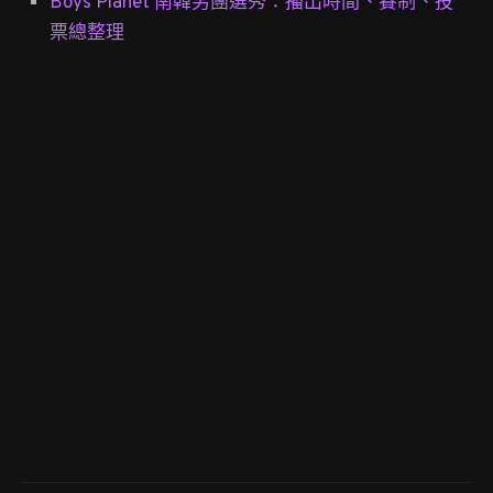
Boys Planet 南韓男團選秀：播出時間、賽制、投
票總整理