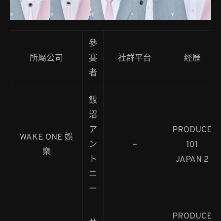
參
所屬公司
賽
社群平台
經歷
者
飯
沼
ア
PRODUCE
WAKE ONE 娛
ン
–
101
樂
ト
JAPAN 2
ニ
ー
PRODUCE