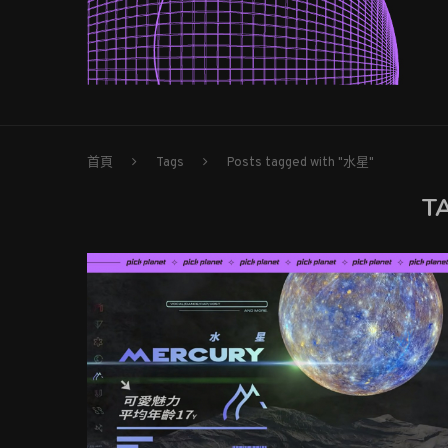
首頁
Tags
Posts tagged with "水星"
T