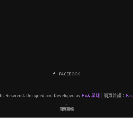
FACEBOOK
ght Reserved. Designed and Developed by
Pick 星球
| 網頁維護：
Fa
回到頂端