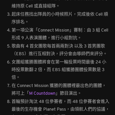
維持原 Cell 或直接組隊。
起床任務找出隊員的小時候照片，完成後依 Cell 順
序排名。
第一項公演「Connect Mission」賽制：由 3 組 Cell
形成 9 人表演團體，進行小組對抗。
歌曲有 4 首女團歌每首兩兩對決 以及 3 首男團歌
（EBS）進行互相對決，評分會由導師們來評分。
女團組獲勝團體將會在第一輪投票時間最後 24 小
時投票數翻 2 倍，而 EBS 組獲勝團體投票數是 3
倍。
在 Connect Mission 獲勝的團體裡最出色的團體，
將可上「
M Countdown
」節目演出。
首輪預計淘汰 48 位參賽者，而 48 位參賽者會進入
最後的生存機會 Planet Pass，由領航人們的協議，