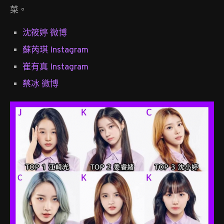
菜。
沈筱婷 微博
蘇芮琪 Instagram
崔有真 Instagram
蔡冰 微博