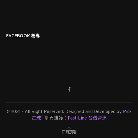
FACEBOOK 粉專
@2021 - All Right Reserved. Designed and Developed by
Pick
星球
| 網頁維護：
Fast Line 台灣速連
回到頂端