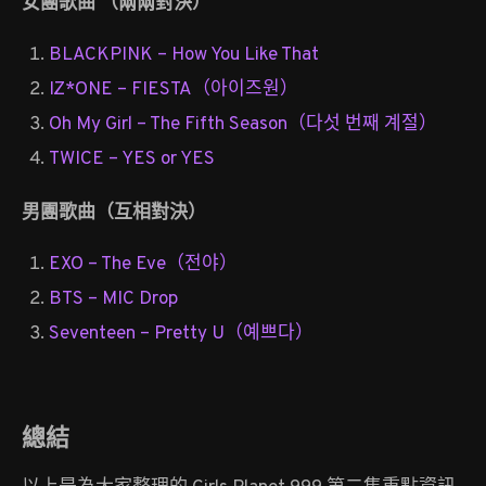
女團歌曲 （兩兩對決）
BLACKPINK – How You Like That
IZ*ONE – FIESTA（아이즈원）
Oh My Girl – The Fifth Season（다섯 번째 계절）
TWICE – YES or YES
男團歌曲（互相對決）
EXO – The Eve（전야）
BTS – MIC Drop
Seventeen – Pretty U（예쁘다）
總結